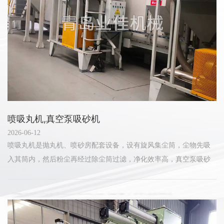
喷吸丸机,真空泵吸砂机
2026-06-12
喷吸丸机是抛丸机、喷砂房配套设备，设有旋风集尘筒，尘物先吸
入其筒内，然后粉尘再经过除尘筒过滤，净化效率高，真空泵吸砂
机采用单级周边泵作抽气动力，吸力特大一次能将4公斤重铁棒吸人
管内，吸管能接长50公尺...