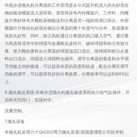
吊链步进抛丸机分离器的工作原理是从斗式提升机流入的丸砂混合
物由输送螺旋送入滚筒筛。滚筒筛设有内外螺旋片。工作时，内螺
旋片将砂块等大颗粒杂物输送到分离器另一端的排渣口排出；外部
螺旋叶片推动丸砂混合物沿分离器的整个长度均匀分布，形成瀑布
状的丸砂帘。同时，除尘风机通过分离器的风口吸入空气，通过重
力风选将流帘中的球团与金属氧化皮碎片、破碎球团和粉尘有效分
离，使大颗粒废料从分离器的球团溢流口流出，细球团和粉尘从废
料出口流出，球团进入球团料仓循环。调节分离器的垂直和水平调
节挡板之间的接缝，可以提高布层的高度和轨迹，配合分离区调节
挡板的调节，可以获得良好的分离效果，分离效率可以达到99%以
上。
6.抛丸输送系统:吊链步进抛丸机抛丸输送系统由六组气缸操作，开
启和关闭闸门，实现对中。
流量控制。
7.抛丸设备
本抛丸机采用六个QH300弯刃抛丸装置(美国庞博恩公司技术制