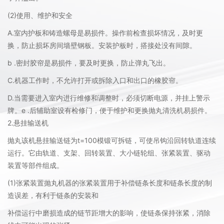
(2)使用、维护和安全
A.室内护板和铸造螺母是易损件。操作前检查损坏情况，及时更
换，防止损坏房间墙壁钢板。安装护板时，搭接处没有间隙。
b .密封胶帘是易损件，要及时更换，防止弹丸飞出。
C.机器工作时，不允许打开或拆除入口和出口的橡胶帘。
D.当需要进入室内进行维修和调整时，必须切断电源，并挂上警示
牌。e .后辅助室设有检修门，便于维护和更换抛丸清洗机易损件。
2.悬挂输送机
抛丸该机悬挂输送链为t=100模锻可拆链，可使吊钩沿回转轨道连续
运行。它由轨道、支架、回转装置、大小链轮组、张紧装置、驱动
装置等部件组成。
(1)张紧装置抛丸机器的张紧装置用于补偿链条长度和链条长度的制
造误差，有利于链条的安装和
补偿运行中磨损造成的链节距增大的影响，使链条保持张紧，消除