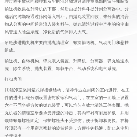
理过程中散落的颗粒和灰尘的混合物通过清理室底部的漏斗和螺旋
输送机收集在升降机的下部，然后由提升料斗提升到分离器中。分
选后的纯颗粒通过筛网落入料斗，由抛丸装置回收，未分离的混合
物从分离的中间通道流入装丸料斗。抛丸清洗过程中产生的粉尘由
风管送入除尘系统，净化后的气体排入大气。
吊链步进抛丸机主要由抛丸清理室、螺旋输送机、气动闸门和悬挂
组成。
输送机、自转机构、弹丸喂入装置、升降机、分离器、弹丸输送系
统、除尘系统、抛丸装置、卸载平台、气动系统和电气系统。
打扫房间
(1)洁净室采用箱式焊接钢结构，洁净作业在封闭的室内进行。在工
件的进出口端分别设置密封胶帘和气动门，在主室的一面墙上设置
六个不同坐标方位的抛丸装置，可以均匀有效地清洗工件表面。抛
丸机器的清理室壁要承受弹流的冲击，其内壁衬有耐磨护板，并用
镶铸螺母螺栓固定，保护螺栓头不受损伤，便于拆卸和更换。在枪
膛顶部有一个用密宫密封的旋转通道，方便挂钩畅通，防止灰尘和
子弹溢出。