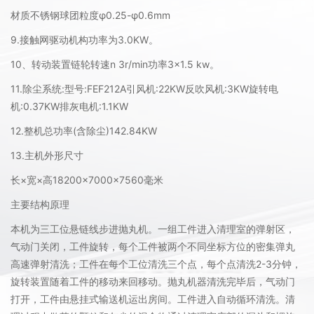
材质不锈钢球团粒度φ0.25-φ0.6mm
9.接触网驱动机构功率为3.0KW。
10、转动装置链轮转速n 3r/min功率3×1.5 kw。
11.除尘系统:型号:FEF212A引风机:22KW反吹风机:3KW旋转电
机:0.37KW排灰电机:1.1KW
12.整机总功率(含除尘)142.84KW
13.主机外形尺寸
长×宽×高18200×7000×7560毫米
主要结构原理
本机为三工位悬链线步进抛丸机。一组工件进入清理室的弹射区，
气动门关闭，工件旋转，每个工件被两个不同坐标方位的密集弹丸
高速弹射清洗；工件在每个工位清洗三个点，每个点清洗2-3分钟，
旋转装置随着工件的移动来回移动。抛丸机器清洗完毕后，气动门
打开，工件由悬挂式输送机运出房间。工件进入自动循环清洗。清