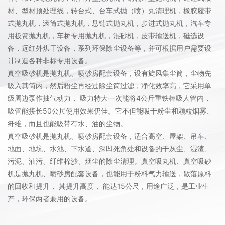
材、型材预处理线，转台式、台车式抛（喷）丸清理机，橡胶履带
式抛丸机，滚筒式抛丸机，悬链式抛丸机，步进式抛丸机，汽车专
用板簧抛丸机，车桥专用抛丸机，混砂机，皮带输送机，磁选设
备，远红外烘干设备，系列环保除尘设备等，并可根据用户需要设
计制造各种非标专用设备。
真空吸砂机是抛丸机、喷砂房配套设备，设有旋风集尘筒，尘物先
吸入其筒内，然后粉尘再经过除尘筒过滤，净化效率高，它采用单
级周边泵作抽气动力， 吸力特大一次能将4公斤重铁棒吸人管内，
吸管能接长50公尺使用效果仍佳。它不但能吸干粉尘和颗粒烟雾、
纤维，而且也能吸带有水、油的尘物。
真空吸砂机是抛丸机、喷砂房配套设备，适合高空、屋架、吊车、
地面、地坑、水池、下水道、深凹死角处和设备的干灰尘、湿渣、
污泥、油污、纤维棉沙、烟尘的除尘清理。真空吸丸机、真空吸砂
机是抛丸机、喷砂房配套设备，也能用于粉料气力输送，散落原料
的回收和提升， 其提升高度， 能达15公尺，用途广泛，是工业生
产，环保两者兼用的设备。