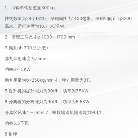
1、吊钩单钩起重量300kg。
挂钩数量为24个(8组)。吊钩间距为1400毫米。吊钩组间距为3200
毫米。运行速度为10.71米/分钟。
2、清理工件尺寸φ 1000× 1700 mm
3.抛丸qh 300型(六套)
弹丸弹射速度为75m/s
功率6×15KW
抛丸用量为6×250kg/min 4，弹丸用量为3T。
5.提升机的提升能力为90t/h，功率为7.5KW
6.分离器的分离能力为90t/h，功率为5.5KW
分离区风速4 ~ 5m/s 7，螺旋输送机输送能力90t/h。
功率5.5千瓦
8.射弹