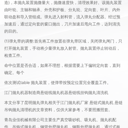
造)，本抛丸装置抛撒量大，抛撒速度快，清理效果好。该抛丸装置
由叶轮、主轴和轴承、外壳和护板、分丸轮、定向套、叶片、内外
联动盘和导入管组成。弹丸进入射料管，流入弹丸分配器。经过预
加速后，通过定向套的窗口抛出，刀片加速后甩向工件，达到清洗
的目的。
(1)弹丸带的调整:首先将工件放置在弹丸带区域，关闭弹丸闸门，只
打开抛丸装置，手动将少量弹丸放入射管。抛丸装置停止转动后，
检查工件。
命中位置是否合适，如果不理想，根据需要上下偏转定向套，直到
确定。每个
依次测试table 抛丸装置，使弹带按预定位置完全覆盖工件。
江门抛丸机器制造商悬链线抛丸机器悬链线挂钩抛丸清洗机
本文分享了昆明抛丸弹丸相关于江门抛丸机厂家 悬链式抛丸机 悬链
吊钩抛丸清理机的文章资料，仅供大家参考，不要照搬照套。
青岛业佳机械有限公司主要生产真空吸砂机、吸丸机、抛丸机配
件、吊钩式抛丸机，钢管外壁抛丸机，钢瓶外壁抛丸机，通过式板