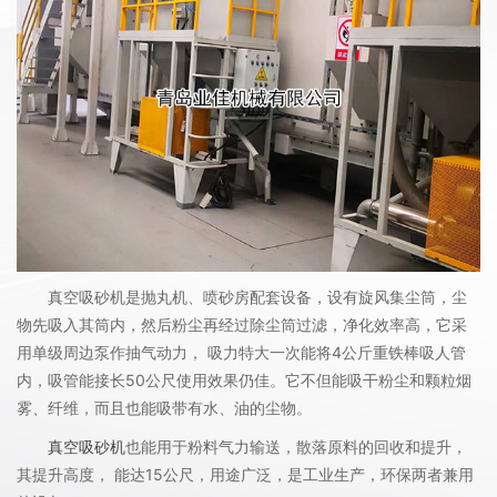
真空吸砂机是抛丸机、喷砂房配套设备，设有旋风集尘筒，尘
物先吸入其筒内，然后粉尘再经过除尘筒过滤，净化效率高，它采
用单级周边泵作抽气动力， 吸力特大一次能将4公斤重铁棒吸人管
内，吸管能接长50公尺使用效果仍佳。它不但能吸干粉尘和颗粒烟
雾、纤维，而且也能吸带有水、油的尘物。
真空吸砂机
也能用于粉料气力输送，散落原料的回收和提升，
其提升高度， 能达15公尺，用途广泛，是工业生产，环保两者兼用